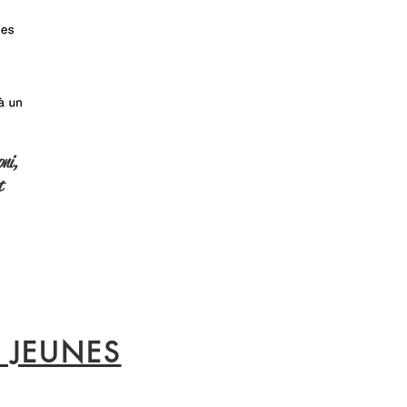
ni,
t
 JEUNES