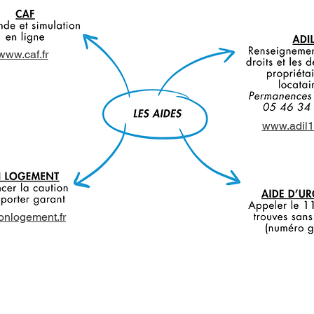
www.caf.fr
www.adil1
onlogement.fr