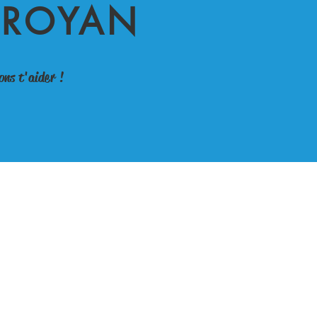
 ROYAN
ns t'aider !